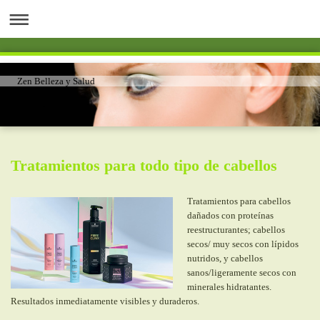
Zen Belleza y Salud
Tratamientos para todo tipo de cabellos
Tratamientos para cabellos
dañados con proteínas
reestructurantes; cabellos
secos/ muy secos con lípidos
nutridos, y cabellos
sanos/ligeramente secos con
minerales hidratantes.
Resultados inmediatamente visibles y duraderos.